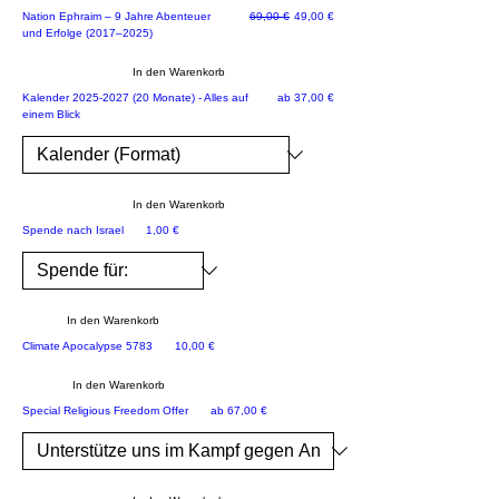
al
Standardpreis
Sale-Preis
Nation Ephraim – 9 Jahre Abenteuer
69,00 €
49,00 €
An
und Erfolge (2017–2025)
s
tis
G
mit
In den Warenkorb
e
is
JETZT NEU!
Sale-Preis
Kalender 2025-2027 (20 Monate) - Alles auf
ab
37,00 €
einem Blick
m
m
us
ei
Fo
ns
nd,
ch
In den Warenkorb
mit
aft
Rette Israel
Preis
Spende nach Israel
1,00 €
de
sp
m
roj
sä
ek
mtl
In den Warenkorb
t
ich
Preis
Climate Apocalypse 5783
10,00 €
de
e
r
In den Warenkorb
Ak
N
NEU
Sale-Preis
tio
Special Religious Freedom Offer
ab
67,00 €
ne
ati
n
on
zu
Ep