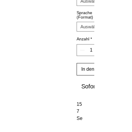
Sprache
(Format)
Anzahl
*
In den Warenkorb
Sofortkauf
15
7
Se
ite