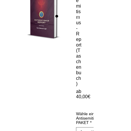
e
mi
tis
m
us
-
R
ep
ort
(T
as
ch
en
bu
ch
)
ab
40,00€
Sale-
Preis
Wähle ein
Antisemitismus
PAKET
*