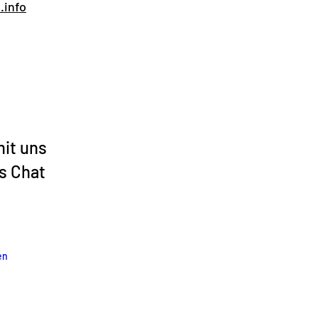
.info
mit uns
´s Chat
en