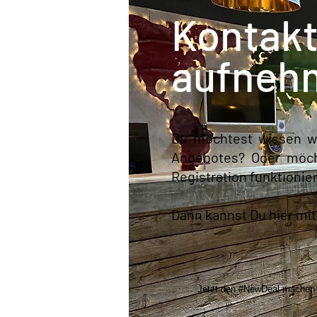
Kontak
aufneh
Du möchtest wissen we
Angebotes?
Oder möch
Registration funktionier
Dann kannst Du hier mi
Jetzt den #NewDeal machen