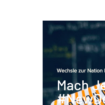
Wechsle zur Nation 
Mach Je
#NewDe