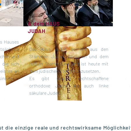
& dem
HAUS
JUDAH
es Hauses
tsächlich
Das Haus Judah besteht aus den
schen und
Stämmen Judah, Benjamin und dem
 die sich
halben Stamm Levi und ist heute mit
eistes an
dem jüdischen Volk gleichzusetzen.
sinnen.
Es gibt sowohl rechtschaffene
orthodoxe Juden als auch linke
säkulare Juden.
t die einzige reale und rechtswirksame Möglichke