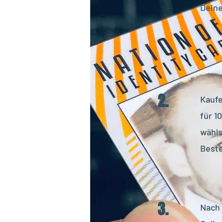
Deine
2.
Kauf
für 1
wähls
Beste
3.
Nach 