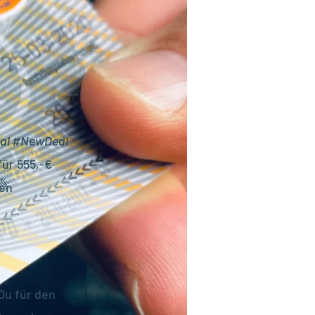
nal #NewDeal
für 555,-€
den
Du für den