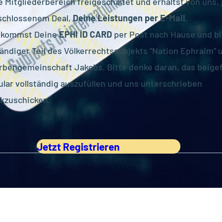
e Mitgliederbereich freigeschaltet und erhältst von uns, 
schlossenem Deal,
Deine Leistungen per E-Mail
.
ekommst Deine
EPHI ID CARD
per Post nach Hause und bi
tändiger Teil des Völkerrechtssubjekts "Nation Ephraim" 
rbengemeinschaft Jakobs. Bitte denke daran, das beige
lar vollständig auszufüllen und uns unterschrieben
kzuschicken.
Jetzt Registrieren