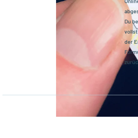
Onlin
abge
Du b
volls
der E
Formu
zurüc