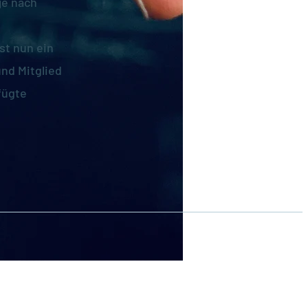
je nach
st nun ein
und Mitglied
fügte