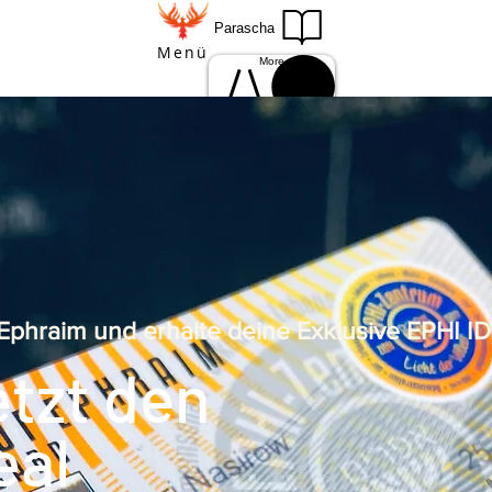
Parascha
Menü
More
Einloggen
Anmelden
Ephraim und erhalte deine Exklusive EPHI I
tzt den
al