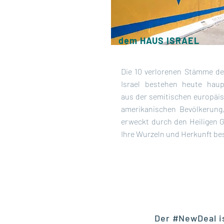
dem
HAUS ISRAEL
Die 10 verlorenen Stämme d
Israel bestehen heute haup
aus der semitischen europäi
amerikanischen Bevölkerung,
erweckt durch den Heiligen G
Ihre Wurzeln und Herkunft be
Der #NewDeal is