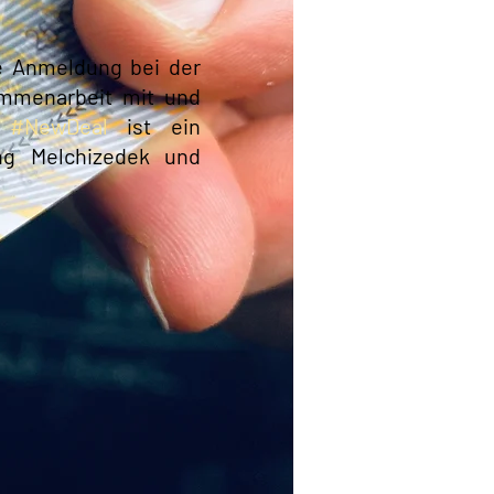
e Anmeldung bei der
ammenarbeit mit und
r
#NewDeal
ist ein
ng Melchizedek und