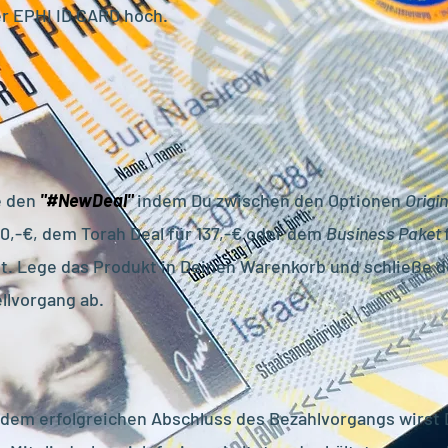
r EPHI ID CARD hoch.
e den
"#NewDeal"
indem Du zwischen den Op
tionen
Origi
00,-€, dem Torah Deal für 137,-€ oder dem
Business Paket
t. Lege das Produkt in Deinen Warenkorb und schließe 
llvorgang ab.
dem erfolgreichen Abschluss des Bezahlvorgangs wirst 