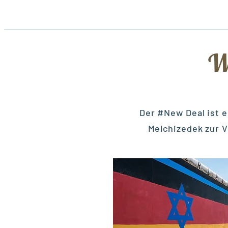
W
Der #New Deal ist e
Melchizedek zur 