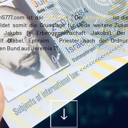
n5777.com ist der
#NewDeal
. Der
#NewDeal
ist di
ildet somit die Grundlage für Jede weitere Zus
 Jakobs (= Erbengemeinschaft Jakobs). De
lf Diebel, Ephraim - Priester nach der Ordnu
uen Bund aus Jeremia 31.