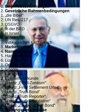
Begriffsbezeichnungen
Gesetzliche Rahmenbedingungen
„die Bibel“
UN Res. 217
DSGVO
In der BRD
In Israel
In den USA
Vatikanisches Kirchenrech
Markenrechte
Namensrechte
Handelsrechte
Lizenzen​
Online​​​
Google
Facebook​
Ephraim - Urkunde
Lizenz „EPHI-Zentrum“
Lizenz „Final Settlement Urteil“
Lizenz „Truth Bond“
Lizenz „Truth Reporter“
Lizenz „Truth Foundation“
Lizenz „Zeuge - Court Bond“
Haftungsausschlüsse