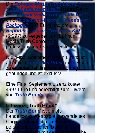
Die
Ephraim Media Truth Lizenz™
“Final Settlement Urteil”
ist das Recht
als
Ephraim Media Truth Publisher™
,
eine
Redaktions-Lizenz “Foundation
Package”
(997 Euro) und drei
Reporter-Lizenzen “Reporter Kid”
(3*297) zu vergeben, um Ephraim
Media Truth Content als
professionelles Team zu erstellen.
Die “Final Settlement Urteil” Lizenz ist
an ein (1)
spezielles Urteil
und dessen
zu erwartenden finanziellen Ertrag
gebunden und ist exklusiv.
Eine Final Settlement Lizenz kostet
4997 Euro und berechtigt zum Erwerb
von
Truth Bonds
.
5. Lizenz „Truth Bond“
Der
Truth Bond
ist ein als
handelbares Wertpapier gewandeltes
Originaldokument mit relevanten
personenbezogenen Daten in
Zusammenhang mit der “Rechtssache