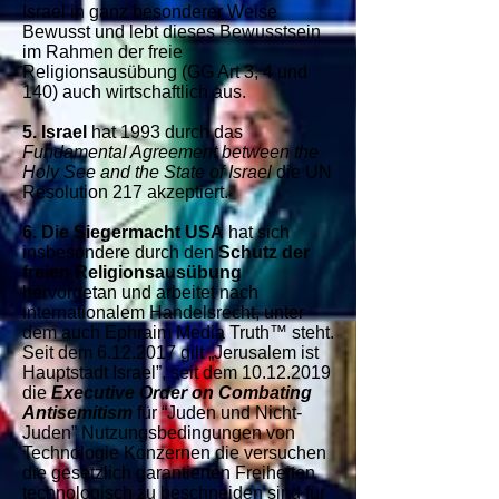
Israel in ganz besonderer Weise
Bewusst und lebt dieses Bewusstsein
im Rahmen der freie
Religionsausübung (GG Art 3, 4 und
140) auch wirtschaftlich aus.
5. Israel
hat 1993 durch das
Fundamental Agreement between the
Holy See and the State of Israel
die UN
Resolution 217 akzeptiert.
6. Die Siegermacht USA
hat sich
insbesondere durch den
Schutz der
freien Religionsausübung
hervorgetan und arbeitet nach
internationalem Handelsrecht, unter
dem auch Ephraim Media Truth™ steht.
Seit dem
6.12.2017
gilt „Jerusalem ist
Hauptstadt Israel”, seit dem
10.12.2019
die
Executive Order on Combating
Antisemitism
für “Juden und Nicht-
Juden” Nutzungsbedingungen von
Technologie Konzernen die versuchen
die gesetzlich garantierten Freiheiten
technologisch zu beschneiden sind für