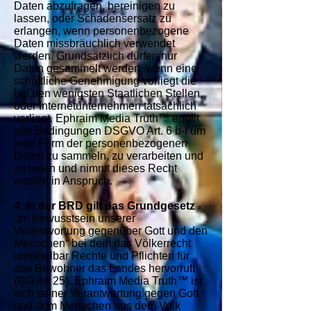
Daten abzufragen, bereinigen zu
lassen, oder Schadensersatz zu
erlangen, wenn personenbezogene
Daten missbräuchlich verwendet
werden. Grundsätzlich dürfen nur
Daten gesammelt werden, wenn eine
schriftliche Genehmigung vorliegt die
bei den wenigsten Staatlichen Stellen,
oder Internetunternehmen tatsächlich
vorliegt. Ephraim Media Truth™ erfüllt
alle Bedingungen DSGVO Art. 6 b-f um
jede Form der personenbezogenen
Daten zu sammeln, zu verarbeiten und
zu teilen und nimmt dieses Recht
explizit in Anspruch.
4. In der BRD gilt das Grundgesetz
-
„Im Bewusstsein unserer
Verantwortung gegenüber Gott und den
Menschen“ bei dem das Völkerrecht
unmittelbar Rechte und Pflichten für
alle Bewohner das Landes hervorruft
(GG Art 25). Ephraim Media Truth™ ist
sich seiner Verantwortung gegen Gott
und dem Menschen aus dem Volk