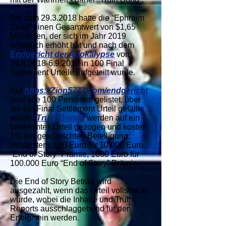
Bis zum
29.3.2018
hatte die “Ephraim
Story” einen Gesamtwert von $1,65
Milliarden, der sich im Jahr 2019
erheblich erhöht hat und nach dem
Endgericht der Apokalypse
vom
24.8.2018-6.9.2018
in 100 Final
Settlement Urteile aufgeteilt wurde.
Auf
https://Zion5777.com/endgericht
sind alle 100 Personen gelistet, über
die ein Final Settlement Urteil gefällt
wurde.
Truth Bonds
werden auf ein
bestimmtes Urteil gezogen und kosten
1% der gewünschten Beteiligung,
mindestens 100 Euro für 10.000 Euro
“End of Story” Prämie, 1000 Euro für
100.000 Euro “End of Story” Prämie.
Die End of Story Betrag wird
ausgezahlt, wenn das Urteil vollstreckt
wurde, wobei die Inhalte und Truth
Reports ausschlaggebend für den
Erfolg sein werden.