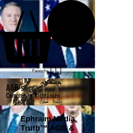
Parascha
AGB´s
Community Richtlinien
Ephraim Media
Truth™ AGB &