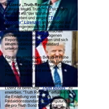
6. Lizenz „Truth Reporter“
Ephraim Media Truth™ hat sich dem
Geschäft mit “der Wahrheit”
verschrieben und vergibt
“Truth
Reporter” Lizenzen
an Mitglieder aus
der Erbengemeinschaft Jakob, die für
unsere wachsende Gemeinschaft
relevante und themenbezogenen
Reports produzieren wollen und sich
einem redaktionellem Standard
unterordnen.
Für einen einmaligen Betrag in Höhe
von 297 Euro erhält der Truth Reporter
eine offizielle 5777.com Media Cap
(Dienstkleidung) und einen
Presseausweis.
Der Besitzer einer “Truth Reporter”
Lizenz ist berechtigt
"Truth Bonds"
zu
erwerben. “Truth Reporter” erhalten für
die Erstellung von Inhalten nach
Redaktionsstandard eine Vergütung,
die pro Truth Bond festgelegt wird.