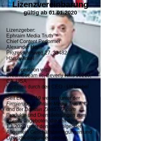
Lizenzvereinbarung
gültig ab
01.01.2020
Lizenzgeber:
Ephraim Media Truth™
Chief Content Performer
Alexander Horn
Prozessionsweg 27, 33482
Harsewinkel
in Kooperation with
DreamStream llc, Beverly Hills 90210,
CA, USA
Vertreten durch den CEO - Ulf Diebel
Seit Ende 2019 werden unter der
Firmierung „Ephraim Media Truth™
“
und der
Domain Zion5777.com
Produkte und Dienstleistungen zum
Erwerb angeboten, die seit dem
1.1.2020 unter den nachfolgenden
Allgemein Geschäftsbedingungen und
Lizenzbedingungen stehen.