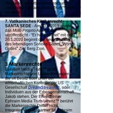
Mitglieder der Erbengemeinschaft
Jakob und Ephraim Media Truth™ nicht
bindend.
7. Vatikanisches Kirchenrecht
SANTA SEDE
- Am
30.9.2019
wurde
das
Moto Proprio Aperuit Illis
veröffentlicht - “Er hat geöffnet” mit dem
26.1.2020
beginnt das neue Zeitalter
des lebendigen Sohnes Gottes “Wort
Gottes” Ziel Berg Zion.
3 Markenrechte
Ephraim Media Truth™ nutzt
Markenrechte von Unternehmungen,
die im Besitz oder unter der
wirtschaftlichen Kontrolle der US
Gesellschaft
DreamStream llc
, oder
Individuen aus der Erbengemeinschaft
Jakob stehen. Der Erwerb einer
Ephraim Media Truth Lizenz™ berührt
die Markenrechte Dritter nicht.
Integraler Vertragspartner für Ephraim