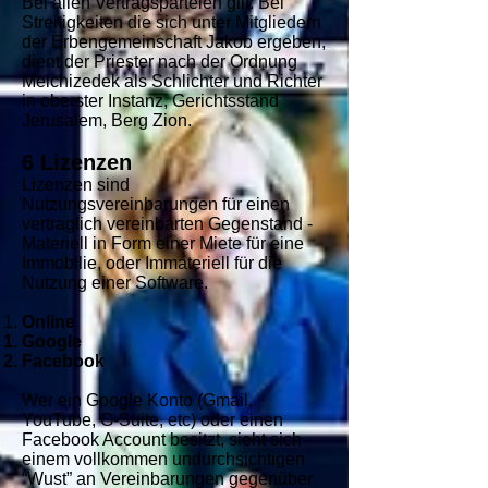
Bei allen Vertragsparteien gilt: Bei
Streitigkeiten die sich unter Mitgliedern
der Erbengemeinschaft Jakob ergeben,
dient der Priester nach der Ordnung
Melchizedek als Schlichter und Richter
in oberster Instanz, Gerichtsstand
Jerusalem, Berg Zion.
6 Lizenzen
Lizenzen sind
Nutzungsvereinbarungen für einen
vertraglich vereinbarten Gegenstand -
Materiell in Form einer Miete für eine
Immobilie, oder Immateriell für die
Nutzung einer Software.
Online
Google
Facebook
Wer ein Google Konto (Gmail,
YouTube, G-Suite, etc) oder einen
Facebook Account besitzt, sieht sich
einem vollkommen undurchsichtigen
“Wust” an Vereinbarungen gegenüber