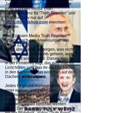
Jakob in Jerusalem”, ausgestattet mit
einer
Ephraim Media Truth
Nutzungslizenz
für “Truth Reporter” und
kann exklusiv nur auf
https://israelshop.com
erworben
werden.
Der Ephraim Media Truth Reporter™
arbeitet nach den Anweisungen aus
Lukas 12.2+3
Es ist aber nichts verborgen, was nicht
offenbar wird, und nichts geheim, was
man nicht wissen wird. Darum, was ihr
in der Finsternis sagt, das wird man im
Licht hören; und was ihr ins Ohr flüstert
in den Kammern, das wird man auf den
Dächern verkündigen.
Jedes Originaldokument ist ein Teil
einer wahren und exklusiven
Geschichte die ihren Ursprung und
Ende in Jerusalem hat und über die
wahrheitsgemäß berichtet werden
muss. Der Reporter macht einen Bund
mit der Wahrheit - daher “Truth Bond”.