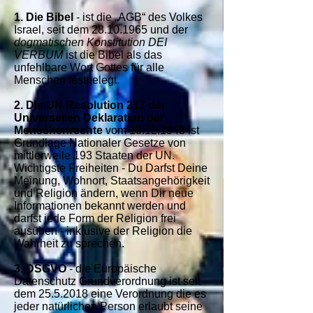
1. Die Bibel
- ist die „AGB“ des Volkes
Israel, seit dem
28.10.1965
und der
dogmatischen Konstitution DEI
VERBUM
ist die Bibel als das
unfehlbare Wort Gottes für alle
Menschen festgelegt.
2. Die UN Resolution 217 der
Universellen Deklaration der
Menschenrechte
vom
10.12.1948
ist
Grundlage Nationaler Gesetze von
mittlerweile 193 Staaten der UN.
Wichtigste Freiheiten - Du Darfst Deine
Meinung, Wohnort, Staatsangehörigkeit
und Religion ändern, wenn Dir neue
Informationen bekannt werden und
darfst jede Form der Religion frei
ausüben - inklusive der Religion die
Wahrheit zu sprechen.
3. DSGVO
- die Europäische
Datenschutz Grundverordnung ist seit
dem
25.5.2018
eine Verordnung die es
jeder natürlichen Person erlaubt seine