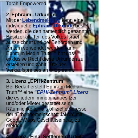
Torah Empowered.
2. Ephraim - Urkunde
Mit der
Lebendmeldung
kann eine
individuelle
Ephraim Urkunde
bestellt
werden, die den namentlich genannten
Besitzer als Teil des Volkes Israel
auszeichnet und bei Behörden und
Ämtern verwendet werden kann.
Ephraim Media Truth™ hat das
exklusive Recht diese Urkunden zu
erstellen und zahlt 10% des
Verkaufspreises an © Ephraim.
3. Lizenz „EPHI-Zentrum“
Bei Bedarf erstellt Ephraim Media
Truth™ eine
“EPHI-Zentrum” Lizenz
,
die es jedem Immobilienbesitzer
und/oder Mieter gestattet seine
Räumlichkeiten als offizielle Adresse
der “Erbengemeinschaft Jakob” mit
Google Maps Geschäftseintrag zu
melden.
4. Lizenz „Final Settlement Urteil“