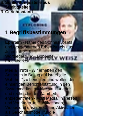
Schlichtungsstelle aus
Streitigkeiten
Gerichtsstand
1 Begriffsbestimmungen
Ephraim
- Name des Sohnes Josefs
und erstgeborenen Erben Israels aus
Jeremiah 31.9;
Wortbedeutung:
„Doppelte
Fruchtbarkeit“.
Media Truth
- Wir erheben den
Anspruch in Bezug auf Israel „die
Wahrheit“ zu berichten und wollen der
einseitigen Berichterstattung in den
Systemmedien mit klar strukturierter
und recherchierter Wahrheit
entgegentreten - Multi Medial in Person
und Vorträgen, in Publikationen,
Videos und unseren Online Aktivitäten,
als Geschäftsmodell für die