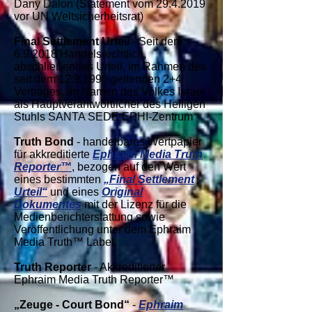
Dany Dalon (Statement vom
29.4.2019
vor UN Weltsicherheitsrat)
Final Settlement Urteil
- Seit dem
6.9.2018 Handelsrechtlich,
abschließendes Urteil, im Rahmen des
seit dem
12.9.1990
geltenden 2+4
Vertrages, im Namen des Volkes Israel
als Hauptverantwortlicher des Heiligen
Stuhls SANTA SEDE EPHI-Zentrum
Truth Bond
- handelbares Wertpapier
für akkreditierte
Ephraim Media Truth
Reporter™
, bezogen auf den Wert
eines bestimmten
„Final Settlement
Urteil“
und eines
Original
Dokumentes
mit der Lizenz für die
Medienberichterstattung sowie
Veröffentlichung unter dem Ephraim
Media Truth™ Label.
Truth Reporter
- Akkreditierter
Ephraim Media Truth Reporter™
„Zeuge - Court Bond“
-
Ephraim