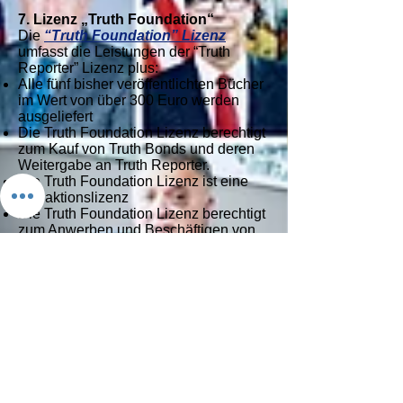
7. Lizenz „Truth Foundation“
Die
“Truth Foundation” Lizenz
umfasst die Leistungen der “Truth
Reporter” Lizenz plus:
Alle fünf bisher veröffentlichten Bücher
im Wert von über 300 Euro werden
ausgeliefert
Die Truth Foundation Lizenz berechtigt
zum Kauf von Truth Bonds und deren
Weitergabe an Truth Reporter.
Die Truth Foundation Lizenz ist eine
Redaktionslizenz
Die Truth Foundation Lizenz berechtigt
zum Anwerben und Beschäftigen von
Truth Reportern
Die Truth Foundation Lizenz kann
sowohl auf
https://IsraelShop.com
als
auch auf
https://Zion5777.com
erworben werden.
8. Lizenz „Zeuge - Court Bond“
Vor jedem Gericht benötigt es Zeugen
die zu einem Vorgang berichten