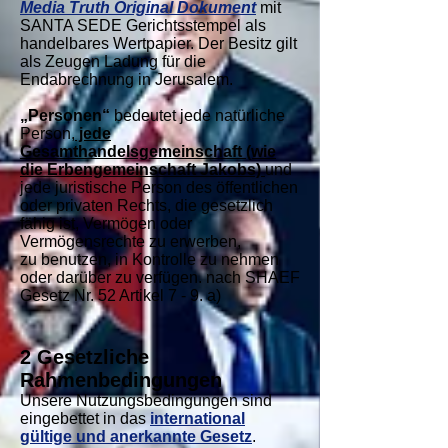
Media Truth Original Dokument
mit
SANTA SEDE Gerichtsstempel als
handelbares Wertpapier. Der Besitz gilt
als Zeugen Ladung für die
Endabrechnung in Jerusalem.
„Personen“
bedeutet jede natürliche
Person,
jede
Gesamthandelsgemeinschaft (wie
die Erbengemeinschaft Jakobs)
und
jede juristische Person des öffentlichen
oder privaten Rechts, die gesetzlich
fähig ist, Vermögen oder
Vermögensrechte zu erwerben,
zu
benutzen, in Kontrolle zu nehmen
oder darü
ber zu verfü
gen. nach SHAEF
Gesetz Nr. 52 Artikel 7 - 9. a)
2 Gesetzliche
Rahmenbedingungen
Unsere Nutzungsbedingungen sind
eingebettet in das
international
gültige und anerkannte Gesetz
.