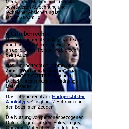
Media Truth Marken und Lizenzen,
sowie deren Abrechnung und
rechtlicher Absicherung ist
DreamStream llc
4 Urheberrechte
Das Urheberrecht von Original Texten
und Foto Aufnahmen, sowie das Recht
an der eigenen Person, verbleiben
beim Autor.
Das Urheberrecht der “
Torah aus
Zion
”, “
Wort aus Jerusalem
”, sowie
das “
WORT GOTTES
” liegt bei Ulf
Diebel, Priester nach der Ordnung
Melchizedek
Das Urheberrecht am “
Endgericht der
Apokalypse
” liegt bei © Ephraim und
den Beteiligten Zeugen.
Die Nutzung von personenbezogenen
Daten, Original Texten, Fotos, Logos,
Copyright Material Dritter erfolgt bei