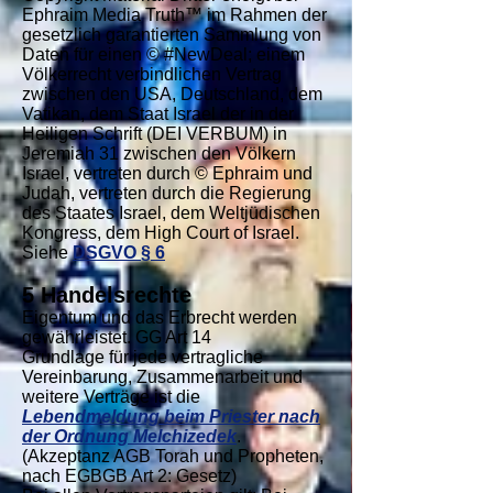
Ephraim Media Truth™ im Rahmen der
gesetzlich garantierten Sammlung von
Daten für einen © #NewDeal; einem
Völkerrecht verbindlichen Vertrag
zwischen den USA, Deutschland, dem
Vatikan, dem Staat Israel der in der
Heiligen Schrift (DEI VERBUM) in
Jeremiah 31 zwischen den Völkern
Israel, vertreten durch © Ephraim und
Judah, vertreten durch die Regierung
des Staates Israel, dem Weltjüdischen
Kongress, dem High Court of Israel.
Siehe
DSGVO § 6
5 Handelsrechte
Eigentum und das Erbrecht werden
gewährleistet. GG Art 14
Grundlage für jede vertragliche
Vereinbarung, Zusammenarbeit und
weitere Verträge ist die
Lebendmeldung beim Priester nach
der Ordnung Melchizedek
.
(Akzeptanz AGB Torah und Propheten,
nach EGBGB Art 2: Gesetz)