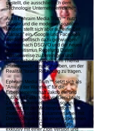
gestellt, die ausschließlich dem
Technologie Unternehmen dienen.
Auch Ephraim Media Truth™ nutzt
Google und die modernen sozialen
Medien, stellt sich aber auf eine Zeit
“danach” ein. Google und Facebook
werden politisch dazu gezwungen
werden nach DSGVO und der neuen
Antisemitismus Regelung Daten
massenweise zu bereinigen und
Nutzungsbedingungen zum Thema
“Hatespeech” umzuschreiben, um der
Realität “Israel” Rechnung zu tragen.
Ephraim Media Truth™ setzt sich als
“Anwalt der Wahrheit” für die
Erbengemeinschaft Jakob ein und
publiziert Fakten, die vor Gericht als
Zeuge verwendet werden sollen und
arbeitet mit der Medienplattform
Zion5777.com in Zusammenarbeit mit
DreamStream llc, an einer vollkommen
eigenständigen Community App,
exklusiv mit einer Zion Version und