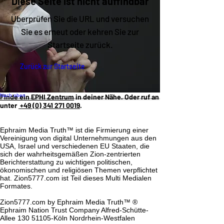
Diese Seite ist nicht auffindbar
Überprüfen Sie die URL und versuchen
Sie es erneut oder kehren Sie zur
Startseite zurück.
Zurück zur Startseite
Nach oben
Finde ein EPHI Zentrum
in deiner Nähe. Oder ruf an
unter
+49 (0) 341 271 0019‬
.
Ephraim Media Truth™ ist die Firmierung einer
Vereinigung von digital Unternehmungen aus den
USA, Israel und verschiedenen EU Staaten, die
sich der wahrheitsgemäßen Zion-zentrierten
Berichterstattung zu wichtigen politischen,
ökonomischen und religiösen Themen verpflichtet
hat. Zion5777.com ist Teil dieses Multi Medialen
Formates.
Zion5777.com by Ephraim Media Truth™
®
Ephraim Nation Trust Company Alfred-Schütte-
Allee
130 51105
-Köln Nordrhein-Westfalen