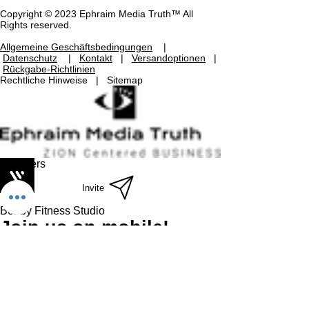
Copyright © 2023 Ephraim Media Truth™ All
Rights reserved.
Allgemeine Geschäftsbedingungen
|
Datenschutz
|
Kontakt
|
Versandoptionen
|
Rückgabe-Richtlinien
Rechtliche Hinweise | Sitemap
Members
Invite
Bobby Fitness Studio
Join us on mobile!
Download the “” app to easily stay updated
on the go.
Send
Country