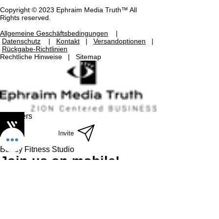
Copyright © 2023 Ephraim Media Truth™ All
Rights reserved.
Allgemeine Geschäftsbedingungen
|
Datenschutz
|
Kontakt
|
Versandoptionen
|
Rückgabe-Richtlinien
Rechtliche Hinweise | Sitemap
Members
Invite
Bobby Fitness Studio
Join us on mobile!
Download the “” app to easily stay updated
on the go.
Send
Country