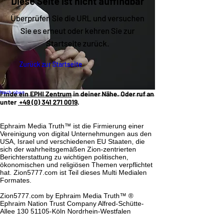
Diese Seite ist nicht auffindbar
Überprüfen Sie die URL und versuchen
Sie es erneut oder kehren Sie zur
Startseite zurück.
Zurück zur Startseite
Nach oben
Finde ein EPHI Zentrum
in deiner Nähe. Oder ruf an
unter
+49 (0) 341 271 0019‬
.
Ephraim Media Truth™ ist die Firmierung einer
Vereinigung von digital Unternehmungen aus den
USA, Israel und verschiedenen EU Staaten, die
sich der wahrheitsgemäßen Zion-zentrierten
Berichterstattung zu wichtigen politischen,
ökonomischen und religiösen Themen verpflichtet
hat. Zion5777.com ist Teil dieses Multi Medialen
Formates.
Zion5777.com by Ephraim Media Truth™
®
Ephraim Nation Trust Company Alfred-Schütte-
Allee
130 51105
-Köln Nordrhein-Westfalen