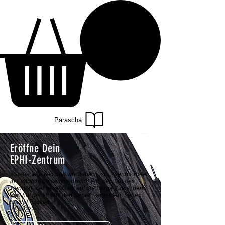
Parascha
Eröffne Dein
EPHI-Zentrum
»Siehe, wie fein und wie lieblich ist’s, wenn Brüder
in Eintracht beisammen sind! Wie der Tau des
Hermon, der herabfließt auf die Berge Zions; denn
dort hat der HERR den Segen verheißen, Leben
bis in Ewigkeit.«
Psalm 133
Jetzt anfragen ↓