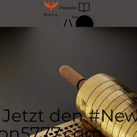
Parascha
Menü
More
Einloggen
Anmelden
Jetzt den #Ne
ion5777.com