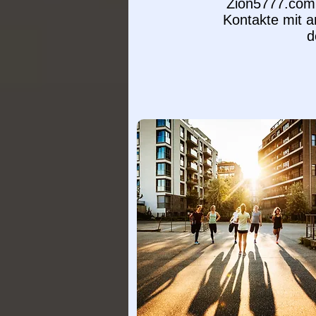
Zion5777.com s
Kontakte mit 
d