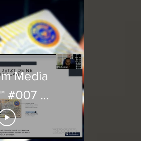
im Media
™ #007 -
EPHI ID
 - Jetzt