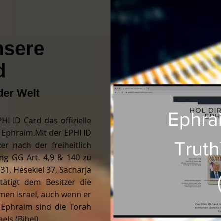
nsere
d
der Welt
Ephra
HI ID Card das offizielle
 Ephraim.
Mit der EPHI ID
Truth
er nach der freiheitlich
g GG Art. 4,9 & 140 zu
31, Hesekiel 37, Sacharja
Die 
ätigt dem Besitzer die
men Israel, auch wenn er
Card
 Ephraim sind die Torah
ls (Bibel).