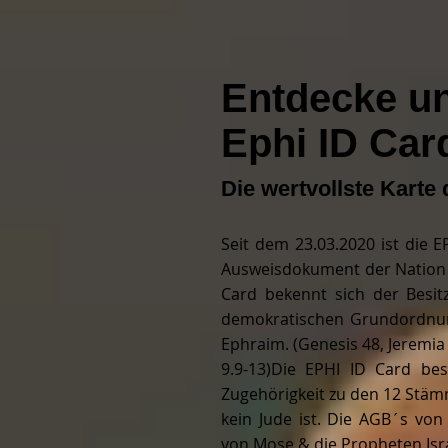
Entdecke u
Ephi ID Car
Die wertvollste Karte 
Seit dem 23.03.2020 ist die EP
Ausweisdokument der Nation
Card bekennt sich der Besitz
demokratischen Grundordnun
Ephraim. (Genesis 48, Jeremia 
9.9-13)
Die EPHI ID Card best
Zugehörigkeit zu den 12 Stäm
kein Jude ist. Die AGB´s von
von Mose & die Propheten Israe