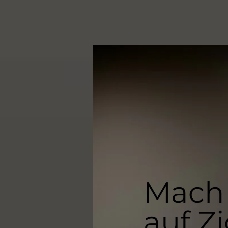
Mach 
auf Z