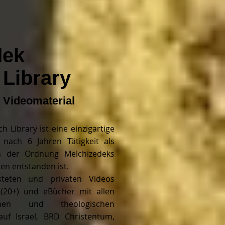
dek
Library
 Videomaterial
h Library ist eine einzigartige
 nach 6 Jahren Tätigkeit als
ch der Ordnung Melchizedeks
en entstanden ist.
listeten und privaten Videos
 (20+) und eBücher mit allen
ischen und theologischen
auf Israel, BRD Christentum,