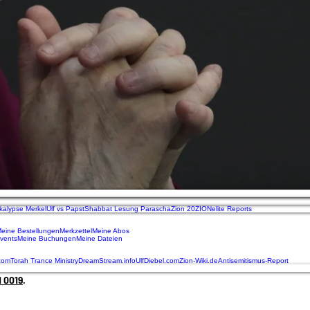
kalypse Merkel
Ulf vs Papst
Shabbat Lesung Parascha
Zion 20
ZIONelite Reports
eine Bestellungen
Merkzettel
Meine Abos
vents
Meine Buchungen
Meine Dateien
.com
Torah Trance Ministry
DreamStream.info
UlfDiebel.com
Zion-Wiki.de
Antisemitismus-Report
 0019‬
.