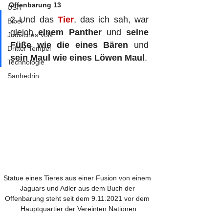
Offenbarung 13
USA
2 Und das 
Tier
, das ich sah, war 
Bibel
gleich 
einem Panther 
und 
seine 
Jüdisches Volk
Füße wie die eines Bären
 und 
Dritter Tempel
sein Maul wie eines Löwen Maul
. 
Technologie
Sanhedrin
Statue eines Tieres aus einer Fusion von einem 
Jaguars und Adler aus dem Buch der 
Offenbarung steht seit dem 9.11.2021 vor dem 
Hauptquartier der Vereinten Nationen