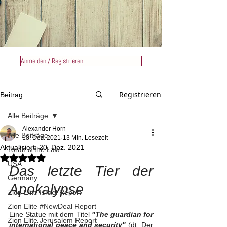
Anmelden / Registrieren
Registrieren
Beitrag
Alle Beiträge
Alexander Horn
Alle Beiträge
18. Dez. 2021
13 Min. Lesezeit
Aktualisiert:
20. Dez. 2021
Torah & the Law
Mit NaN von 5 Sternen bewertet.
USA
Das letzte Tier der 
Germany
Apokalypse
Zion Elite Israel Report
Zion Elite #NewDeal Report
Eine Statue mit dem Titel 
"The guardian for 
Zion Elite Jerusalem Report
international peace and security"
 (dt. Der 