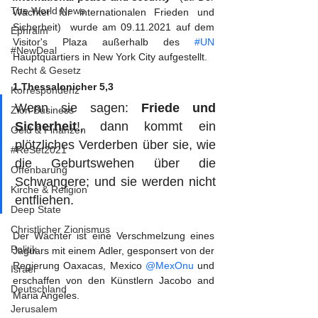
The World News
Wächter für internationalen Frieden und 
Sicherheit)  wurde am 09.11.2021 auf dem 
Ephraim
Visitor's Plaza außerhalb des 
#UN
#NewDeal
Hauptquartiers in New York City aufgestellt. 
Recht & Gesetz
1.Thessalonicher 5,3
Korrespondenz
Wenn sie sagen: 
Friede und 
Zion Business
Sicherheit
!, dann kommt ein 
Geld & Finanzen
plötzliches Verderben über sie, wie 
#ReSet2021
die Geburtswehen über die 
Offenbarung
Schwangere; und sie werden nicht 
Kirche & Religion
entfliehen.
Deep State
Christlicher Zionismus
Der Wächter ist eine Verschmelzung eines 
Politik
Jaguars mit einem Adler, gesponsert von der 
Regierung Oaxacas, Mexico 
@MexOnu
 und 
Israel
erschaffen von den Künstlern Jacobo and 
Deutschland
Maria Angeles.
Jerusalem