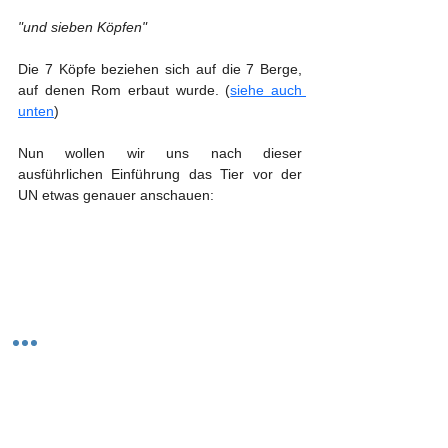
"und sieben Köpfen"
Die 7 Köpfe beziehen sich auf die 7 Berge, 
auf denen Rom erbaut wurde. (
siehe auch 
unten
)
Nun wollen wir uns nach dieser 
ausführlichen Einführung das Tier vor der 
UN etwas genauer anschauen:
Offenbarung 13,2 "2 Und das Tier, das ich 
sah, war gleich einem Panther "