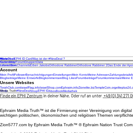
werden sollen.
(11) Law & Order [English] - 8 Lekt
Dieser Kurs erklärt den #RESET202
Interaktiv und multi-medial ist und
werden sollen.
(12) Ephraim National Gold & Silver
Eine Präsentation in 2 Teilen mit d
Nach oben
Home
#NewDeal
EPHI ID Card
Was ist der #NewDeal ?
Ephraim National Gold & Silver Tru
Community
Nation
Meet
Forum
Gruppen
Data
InformaZion
Latest News
Channels
Erben Jakobs
Orthodoxe Rabbiner
Orthodoxe Rabbiner 2
Das Ende der Apo
Account
Mein Profil
Follower
Benachrichtigungen
Einstellungen
Mein Konto
Meine Adressen
Zahlungsdetails
M
Blogbeiträge
Meine Entwürfe
Blogkommentare
Blog Likes
Forumbeiträge
Forumkommentare
Meine E
Unsere Websites
TorahClub.com
IsraelFlag.info
IsraelShop.com
Ephraim.info
Zionelite.biz
TempleCoin.org
eliteplus24
Shop
Media Truth
#NewDeal
EPHI ID
Shop
Abos
Book
Mediathek
Finde ein EPHI Zentrum
in deiner Nähe. Oder ruf an unter
+49 (0) 341 271 0
Ephraim Media Truth™ ist die Firmierung einer Vereinigung von digit
wichtigen politischen, ökonomischen und religiösen Themen verpflichte
Zion5777.com by Ephraim Media Truth™
® Ephraim Nation Trust Comp