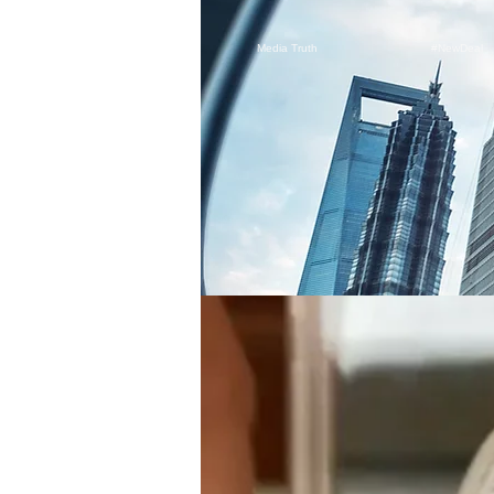
Media Truth
#NewDeal