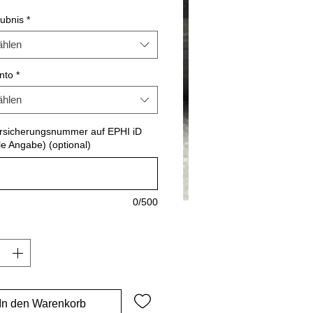
Preis
aubnis
*
hlen
nto
*
hlen
ersicherungsnummer auf EPHI iD
le Angabe) (optional)
0/500
In den Warenkorb