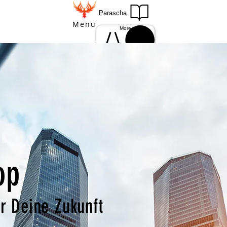
Parascha
Menü
More
Einloggen
Anmelden
op
r Deine Zukunft