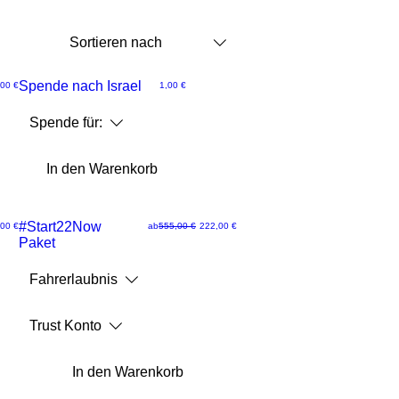
Sortieren nach
Rette Israel
Spende nach Israel
reis
Preis
00 €
1,00 €
Schnellansicht
Spende für:
In den Warenkorb
Limitiertes #NewDeal SPECIAL
#Start22Now
Standardpreis
Sale-Preis
00 €
ab
555,00 €
222,00 €
Paket
Schnellansicht
Fahrerlaubnis
Trust Konto
In den Warenkorb