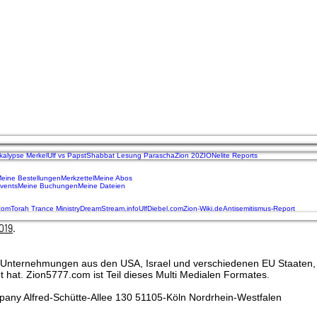
ionen - 2h 10:23 min - 27,-€
1, welcher fließend und in jeder Beziehung
 erklärt wie die Ziele des #RESET2021 erreicht
 Trust - 15 Lektionen - 2h 22:23 min - 1,-€
em Titel: Geld, Schulden, US-Dollar und der
st
kalypse Merkel
Ulf vs Papst
Shabbat Lesung Parascha
Zion 20
ZIONelite Reports
eine Bestellungen
Merkzettel
Meine Abos
vents
Meine Buchungen
Meine Dateien
.com
Torah Trance Ministry
DreamStream.info
UlfDiebel.com
Zion-Wiki.de
Antisemitismus-Report
019‬
.
al Unternehmungen aus den USA, Israel und verschiedenen EU Staaten, 
t hat. Zion5777.com ist Teil dieses Multi Medialen Formates.
any Alfred-Schütte-Allee 130 51105-Köln Nordrhein-Westfalen