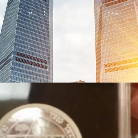
Shop
EPHI ID
Abos