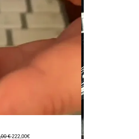
Standardpreis
Sale-
,00 € 
222,00€