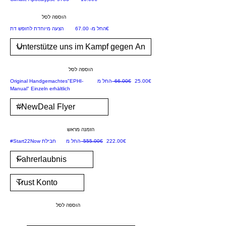
ss
ub
הוספה לסל
je
מחיר מבצע
NEU
‏67.00 ‏€
החל מ-
הצעה מיוחדת לחופש דת
kt
"N
ati
הוספה לסל
on
מחיר רגיל
מחיר מבצע
NEU
‏25.00 ‏€
‏66.00 ‏€
החל מ-
Original Handgemachtes"EPHI-
Ep
Manual" Einzeln erhältlich
hr
ai
m"
הזמנה מראש
מחיר רגיל
מחיר מבצע
Limitiertes #NewDeal SPECIAL
‏222.00 ‏€
‏555.00 ‏€
החל מ-
#Start22Now חבילת
הוספה לסל