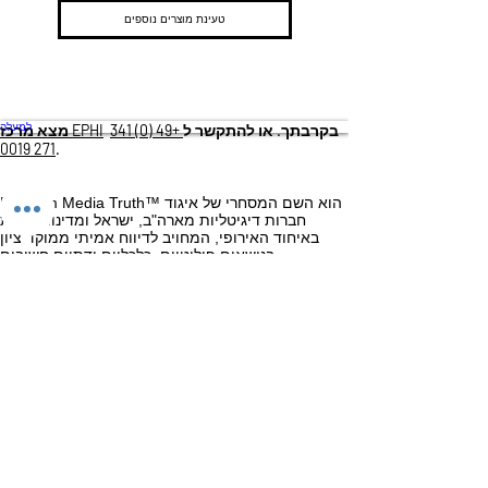
טעינת מוצרים נוספים
בקרבתך. או להתקשר ל
+49 (0) 341
מצא מרכז EPHI
למעלה
271 0019
.
Ephraim Media Truth™ הוא השם המסחרי של איגוד
חברות דיגיטליות מארה"ב, ישראל ומדינות שונות
באיחוד האירופי, המחויב לדיווח אמיתי ממוקד ציון
בנושאים פוליטיים, כלכליים ודתיים חשובים.
Zion5777.com הוא חלק מפורמט מולטי מדיה זה.
®
Zion5777.com מאת Ephraim Media Truth™
Ephraim Nation Trust Company Alfred-Schutte-
Allee
130 51105
-Cologne North Rhine-Westphalia
זכויות יוצרים © 2023 Ephraim Media Truth™ כל
הזכויות שמורות.
|_cc781905-5cde-3194-
תנאי העסקה הכלליים
bb3b-1586bad5cd-5cf_5cf-5cf-5cf-5cf-5cf-5cf-5cf-
5cf-5cf-5cf-5cf-5cf-5cf-5cf-5cf-5cf-5cf-5cf-5cf-5cf-
הגנת מידע
|
איש
5cf-5cf-5cf-5cf-5cf-5cf-5cf51