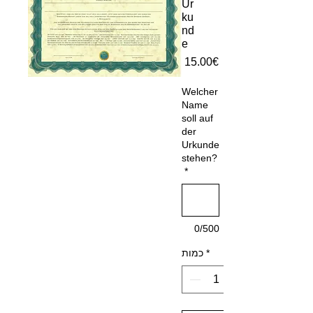
Ur
ku
nd
e
מחיר
‏15.00 ‏€
Welcher
Name
soll auf
der
Urkunde
stehen?
*
0/500
*
כמות