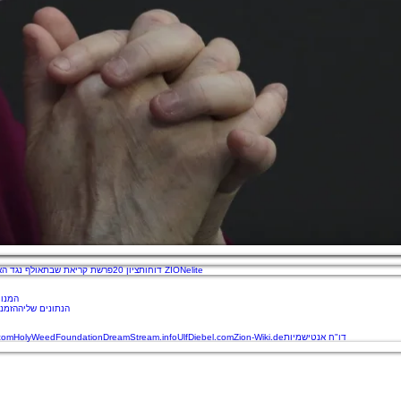
דוחות ZIONelite
ציון 20
פרשת קריאת שבת
אולף נגד הא
המנוי
הנתונים שלי
ההזמנו
דו"ח אנטישמיות
Zion-Wiki.de
UlfDiebel.com
DreamStream.info
HolyWeedFoundation
.com