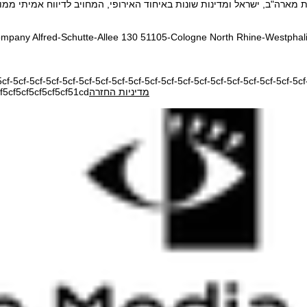
ompany Alfred-Schutte-Allee 130 51105-Cologne North Rhine-Westphal
5cf-5cf-5cf-5cf-5cf-5cf-5cf-5cf-5cf-5cf-5cf-5cf-5cf-5cf-5cf-5cf-5cf-5
מדיניות החזרה
5cf5cf5cf5cf5cf51cd