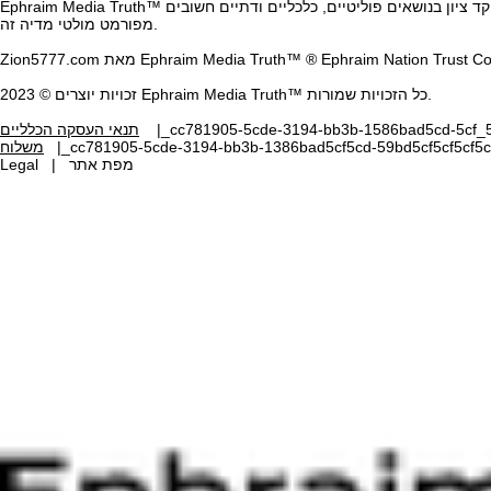
Ephraim Media Truth™ הוא השם המסחרי של איגוד חברות דיגיטליות מארה"ב, ישראל ומדינות שונות באיחוד האירופי, המחויב לדיווח אמיתי ממוקד ציון בנושאים פוליטיים, כלכליים ודתיים חשובים. Zion5777.com הוא חלק
מפורמט מולטי מדיה זה.
® Ephraim Nation Trust C
Zion5777.com מאת Ephraim Media Truth™
זכויות יוצרים © 2023 Ephraim Media Truth™ כל הזכויות שמורות.
|_cc781905-5cde-3194-bb3b-1586bad5cd-5cf_5cf-5cf-
תנאי העסקה הכלליים
|_cc781905-5cde-3194-bb3b-1386bad5cf5cd-59bd5cf5cf5cf5cf
משלוח
Legal | מפת אתר