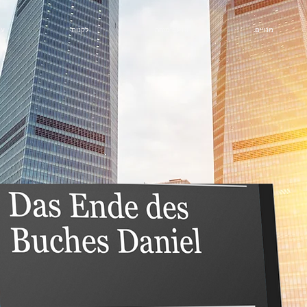
מנויים
מזהה EPHI
לקנות
#ע