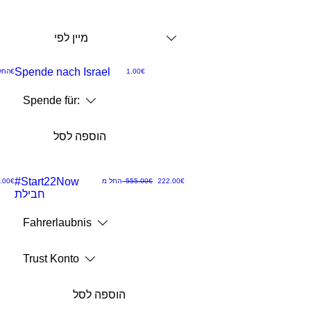
מיין לפי
Rette Israel
Spende nach Israel
מחיר
‏1.00 ‏€
‏37.00 ‏€
החל
תצוגה
Spende für:
מהירה
הוספה לסל
Limitiertes #NewDeal SPECIAL
#Start22Now
מחיר רגיל
מחיר מבצע
‏222.00 ‏€
‏555.00 ‏€
החל מ-
‏25.00 ‏€
חבילת
תצוגה
Fahrerlaubnis
מהירה
Trust Konto
הוספה לסל