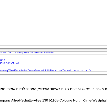
דוחות ZIONelite
ציון 20
פרשת קריאת שבת
אולף נגד הא
המנוי
הנתונים שלי
ההזמנו
דו"ח אנטישמיות
Zion-Wiki.de
UlfDiebel.com
DreamStream.info
HolyWeedFoundation
.com
ompany Alfred-Schutte-Allee 130 51105-Cologne North Rhine-Westphal