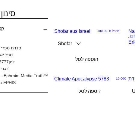
סינון 
קט
Shofar aus Israel
Na
מחיר מבצע
‏100.00 ‏€
החל מ-
Ja
צוגה
תצוגה
Er
Shofar
סדרת ספרי 
הירה
מהירה
ספר אלק
הוספה לסל
ציון5777 מקורי
בגדים ושות'
רישיונות Ephraim Media Truth™
NEU
דת
Climate Apocalypse 5783
מחיר
‏10.00 ‏€
בלעדי ל-EPHIS
צוגה
תצוגה
U
הוספה לסל
הירה
מהירה