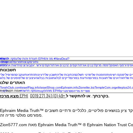
מה זה #NewDeal?
תעודת זהות של EPHI
#עסקה חדשה
למעלה
בית
נתונים
קבוצות
פורום
לפגוש
קהילה
אומה
פיפיור
סוף האפוקליפסה מרקל
רבנים אורתודוקסים 2
רבנים אורתודוקסים
יורשי יעקב
ערוצים
מידע
חדשות אחרונות
חשבונות
ים שלי
פנקס רשימות
ההזמנות שלי
פרטי תשלום
הכתובות שלי
החשבון שלי
רעיונות
התראות
עוקבים
הפרופיל שלי
ת שלי
האירועים שלי
תגובות בפורום
הודעות בפורום
לייקים לבלוג
תגובות בבלוג
העיצובים שלי
פוסטים של בלוג
האתרים שלנו
TorahClub.com
IsraelFlag.info
IsraelShop.com
Ephraim.info
Zionelite.biz
TempleCoin.org
eliteplus24
מזהה EPHI
#עסקה חדשה
לקנות
אמת תקשורתית
ספריית מדיה
ספר
מנויים
לקנות
.
בקרבתך. או להתקשר ל
+49 (0) 341 271 0019
מצא מרכז EPHI
Ephraim Media Truth™ הוא השם המסחרי של איגוד חברות דיגיטליות מארה"ב, ישראל ומדינות שונות באיחוד האירופי, המחויב לדיווח אמיתי ממוקד ציון בנושאים פוליטיים, כלכליים ודתיים חשובים. Zion5777.com הוא חלק
מפורמט מולטי מדיה זה.
® Ephraim Nation Trust C
Zion5777.com מאת Ephraim Media Truth™