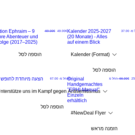
tion Ephraim – 9
JETZT NEU!
Kalender 2025-2027
מחיר מבצע
מחיר מבצע
מחיר רגיל
 מ-
‏49.00 ‏€
‏69.00 ‏€
hre Abenteuer und
(20 Monate) - Alles
תצוגה
ת
folge (2017–2025)
auf einem Blick
מהירה
מ
Kalender (Format)
הוספה לסל
הוספה לסל
NEU
Original
הצעה מיוחדת לחופש 
מחיר רגיל
מחיר מבצע
מחיר מבצע
‏66.00 ‏€
החל מ-
‏67.00 ‏€
החל מ-
Handgemachtes
תצוגה
ת
"EPHI-Manual"
nterstütze uns im Kampf gegen Antisemitismus
Einzeln
מהירה
מ
erhältlich
הוספה לסל
#NewDeal Flyer
הזמנה מראש