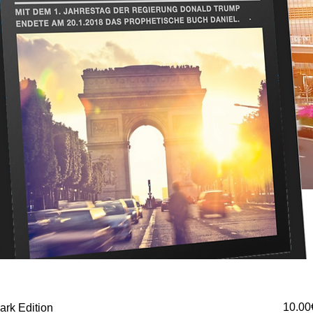
 ‏€
rk Edition