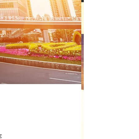
מחיר
‏10.00