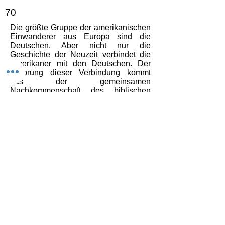
70
Die größte Gruppe der amerikanischen
Einwanderer aus Europa sind die
Deutschen. Aber nicht nur die
Geschichte der Neuzeit verbindet die
Amerikaner mit den Deutschen. Der
Ursprung dieser Verbindung kommt
aus der gemeinsamen
Nachkommenschaft des biblischen
Sohnes Israels, Josefs. Denn wie
Ephraim (doppelte Fruchtbarkeit) und
Manasse (Vergesslichkeit) Brüder
waren, so sind es auch die Deutschen,
die Briten und schließlich auch die
Amerikaner.
Dieser Report dokumentiert die
Ereignisse aus Übersee.
קרא עכשיו