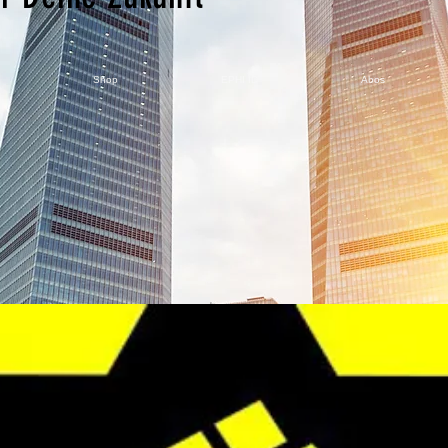
Shop
EPHI ID
Abos