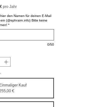
Preis
 €
pro Jahr
b hier den Namen für deinen E-Mail
ein (@ephraim.info) Bitte keine
men!
*
0/50
*
Einmaliger Kauf
255,00 €