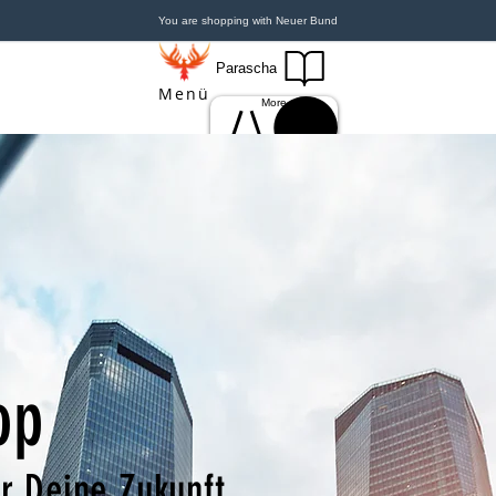
You are shopping with Neuer Bund
Parascha
Menü
More
Einloggen
Anmelden
op
r Deine Zukunft