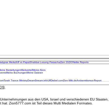
kalypse Merkel
Ulf vs Papst
Shabbat Lesung Parascha
Zion 20
ZIONelite Reports
eine Bestellungen
Merkzettel
Meine Abos
vents
Meine Buchungen
Meine Dateien
.com
Torah Trance Ministry
DreamStream.info
UlfDiebel.com
Zion-Wiki.de
Antisemitismus-Report
019‬
.
al Unternehmungen aus den USA, Israel und verschiedenen EU Staaten, 
t hat. Zion5777.com ist Teil dieses Multi Medialen Formates.