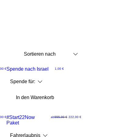
Sortieren nach
Rette Israel
Spende nach Israel
reis
Preis
00 €
1,00 €
Schnellansicht
Spende für:
In den Warenkorb
Limitiertes #NewDeal SPECIAL
#Start22Now
Standardpreis
Sale-Preis
00 €
ab
555,00 €
222,00 €
Paket
Schnellansicht
Fahrerlaubnis