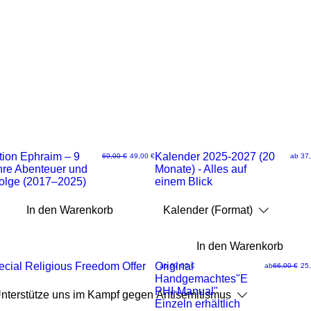
tion Ephraim – 9
JETZT NEU!
Kalender 2025-2027 (20
Standardpreis
Sale-Preis
Sale-P
69,00 €
49,00 €
ab
37,
hre Abenteuer und
Monate) - Alles auf
ellansicht
Schnellansicht
folge (2017–2025)
einem Blick
In den Warenkorb
Kalender (Format)
In den Warenkorb
cial Religious Freedom Offer
NEU
Original
Sale-Preis
Standardpreis
Sale-Preis
ab
67,00 €
ab
66,00 €
25,
Handgemachtes"E
ellansicht
Schnellansicht
PHI-Manual"
nterstütze uns im Kampf gegen Antisemitismus
Einzeln erhältlich