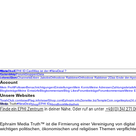
Nach oben
Home
#NewDeal
EPHI ID Card
Was ist der #NewDeal ?
Community
Nation
Meet
Forum
Gruppen
Data
InformaZion
Latest News
Channels
Erben Jakobs
Orthodoxe Rabbiner
Orthodoxe Rabbiner 2
Das Ende der Apo
Account
Mein Profil
Follower
Benachrichtigungen
Einstellungen
Mein Konto
Meine Adressen
Zahlungsdetails
M
Blogbeiträge
Meine Entwürfe
Blogkommentare
Blog Likes
Forumbeiträge
Forumkommentare
Meine E
Unsere Websites
TorahClub.com
IsraelFlag.info
IsraelShop.com
Ephraim.info
Zionelite.biz
TempleCoin.org
eliteplus24
Shop
Media Truth
#NewDeal
EPHI ID
Shop
Abos
Book
Mediathek
Finde ein EPHI Zentrum
in deiner Nähe. Oder ruf an unter
+49 (0) 341 271 0
Ephraim Media Truth™ ist die Firmierung einer Vereinigung von digit
wichtigen politischen, ökonomischen und religiösen Themen verpflichte