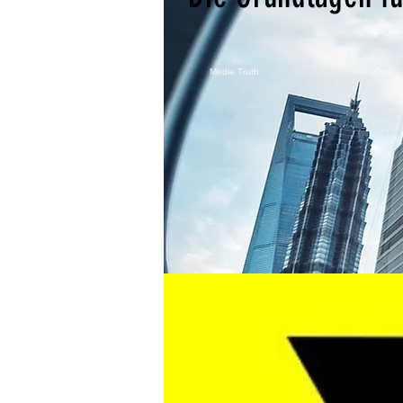
Media Truth
#NewDeal