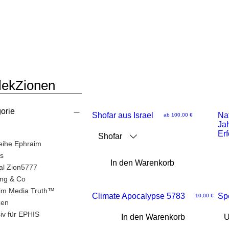
lekZionen
orie
Shofar aus Israel
Na
Sale-Preis
ab
100,00 €
Ja
Schnellansicht
Schn
Er
Shofar
eihe Ephraim
s
In den Warenkorb
al Zion5777
ung & Co
im Media Truth™
Climate Apocalypse 5783
NEU
Spe
Preis
10,00 €
zen
Schnellansicht
Schn
iv für EPHIS
In den Warenkorb
U