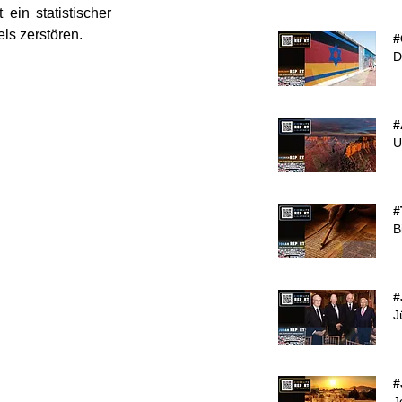
t ein statistischer 
ls zerstören.
#
D
#
U
#
B
#
J
#
J