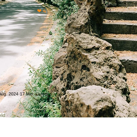
❤ 4
142 Ansichten
Aug. 2024
17 Min. Lesezeit
ertet.
eld