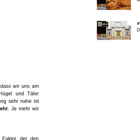
#
D
 dass wir uns am 
̈gel und Täler 
ng sehr nahe ist 
kehr
. Je mehr wir 
 Faktor, der den 