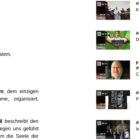
#
K
#
D
alem.
F
#
C
Am
, dem einzigen 
#
e, organisiert, 
P
l
 beschreibt den 
#
gen uns geführt 
I
um die Seele der 