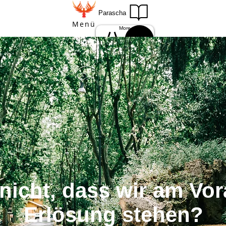
Parascha
Menü
More
Einloggen
Anmelden
nicht, dass wir am Vo
Erlösung stehen?