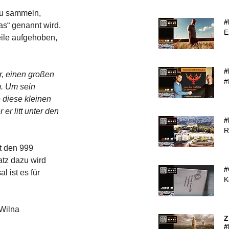
zu sammeln, 
#
as“ genannt wird. 
E
eile aufgehoben, 
#
, einen großen 
#
m. Um sein 
 diese kleinen 
r litt unter den 
#
R
t den 999 
atz dazu wird 
#
 ist es für 
K
 Wilna
Z
#