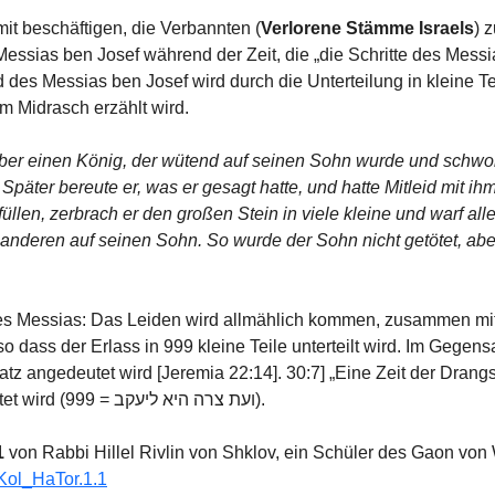
mit beschäftigen, die Verbannten (
Verlorene Stämme Israels
) 
Messias ben Josef während der Zeit, die „die Schritte des Messi
 des Messias ben Josef wird durch die Unterteilung in kleine T
im Midrasch erzählt wird. 
über einen König, der wütend auf seinen Sohn wurde und schwor
 Später bereute er, was er gesagt hatte, und hatte Mitleid mit ih
llen, zerbrach er den großen Stein in viele kleine und warf alle
anderen auf seinen Sohn. So wurde der Sohn nicht getötet, aber e
es Messias: Das Leiden wird allmählich kommen, zusammen mi
o dass der Erlass in 999 kleine Teile unterteilt wird. Im Gegens
z angedeutet wird [Jeremia 22:14]. 30:7] „Eine Zeit der Drangsal
Jakob“, aus der er gerettet wird (ועת צרה היא ליעקב = 999).
1
 von Rabbi Hillel Rivlin von Shklov, ein Schüler des Gaon von
/Kol_HaTor.1.1